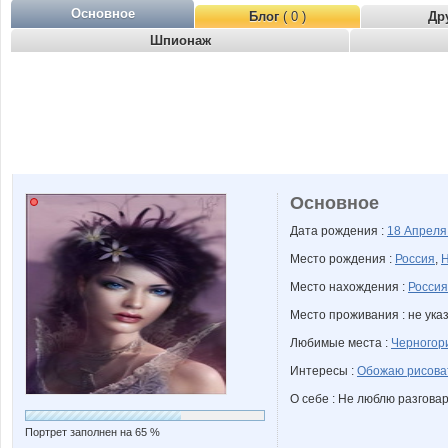
Основное
Блог
( 0 )
Др
Шпионаж
Основное
Дата рождения :
18 Апрел
Место рождения :
Россия
,
Н
Место нахождения :
Россия
Место проживания : не ука
Любимые места :
Черногор
Интересы :
Обожаю рисова
О себе : Не люблю разговар
Портрет заполнен на 65 %