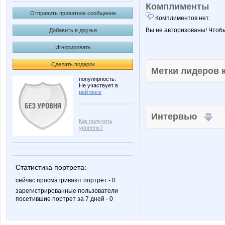
Комплименты
Отправить приватное сообщение
Комплиментов нет.
Вы не авторизованы! Чтоб
Добавить в друзья
Игнорировать
Сделать подарок
Метки лидеров
популярность:
Не участвует в
рейтинге
Интервью
Как получить
уровень?
Статистика портрета:
сейчас просматривают портрет - 0
зарегистрированные пользователи
посетившие портрет за 7 дней - 0